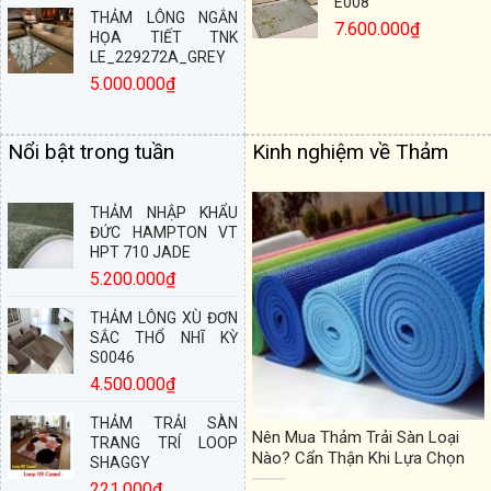
E008
THẢM LÔNG NGẮN
7.600.000
₫
HỌA TIẾT TNK
LE_229272A_GREY
5.000.000
₫
Nổi bật trong tuần
Kinh nghiệm về Thảm
THẢM NHẬP KHẨU
ĐỨC HAMPTON VT
HPT 710 JADE
5.200.000
₫
THẢM LÔNG XÙ ĐƠN
SẮC THỔ NHĨ KỲ
S0046
4.500.000
₫
THẢM TRẢI SÀN
Nên Mua Thảm Trải Sàn Loại
TRANG TRÍ LOOP
Nào? Cẩn Thận Khi Lựa Chọn
SHAGGY
221.000
₫