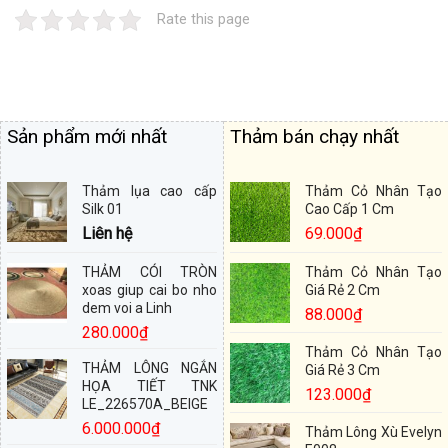
Rate this page
Sản phẩm mới nhất
Thảm bán chạy nhất
Thảm lụa cao cấp
Thảm Cỏ Nhân Tạo
Silk 01
Cao Cấp 1 Cm
Liên hệ
69.000
₫
THẢM CÓI TRÒN
Thảm Cỏ Nhân Tạo
xoas giup cai bo nho
Giá Rẻ 2 Cm
dem voi a Linh
88.000
₫
280.000
₫
Thảm Cỏ Nhân Tạo
THẢM LÔNG NGẮN
Giá Rẻ 3 Cm
HỌA TIẾT TNK
123.000
₫
LE_226570A_BEIGE
6.000.000
₫
Thảm Lông Xù Evelyn