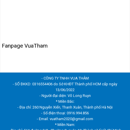
Fanpage VuaTham
- CÔNG TY TNHH VUA THẢM
- SỐ ĐKKD: 0316554406 do Sở KHĐT Thành phố HCM cấp ngày
13/06/2022
- Người đại diện: Võ Long Ruyn
* Miền Bắc:
- Địa chỉ: 260 Nguyễn Xiển, Thanh Xuân, Thành phố Hà Nội
- Số điện thoại: 0916.994.856
- Email: vuatham2020@gmail.com
* Miền Nam: