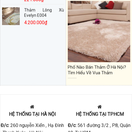
Thảm Lông Xù
Evelyn E004
4.200.000
₫
Phố Nào Bán Thảm Ở Hà Nội?
Tìm Hiểu Về Vua Thảm
HỆ THỐNG TẠI HÀ NỘI
HỆ THỐNG TẠI TPHCM
Đ/c:
260 nguyễn Xiển , Hạ Đình
Đ/c:
561 đường 3/2 , P.8, Quận