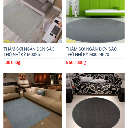
THẢM SỢI NGẮN ĐƠN SẮC
THẢM SỢI NGẮN ĐƠN SẮC
THỔ NHĨ KỲ M0025
THỔ NHĨ KỲ M0024R20
500.000
₫
6.500.000
₫