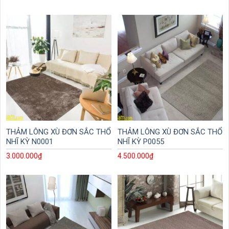
THẢM LÔNG XÙ ĐƠN SẮC THỔ
THẢM LÔNG XÙ ĐƠN SẮC THỔ
NHĨ KỲ N0001
NHĨ KỲ P0055
3.000.000
₫
4.500.000
₫