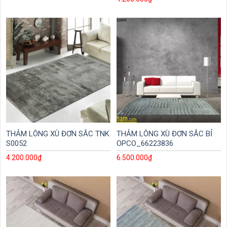
THẢM LÔNG XÙ ĐƠN SẮC TNK
THẢM LÔNG XÙ ĐƠN SẮC BỈ
S0052
OPCO_66223836
4.200.000
₫
6.500.000
₫