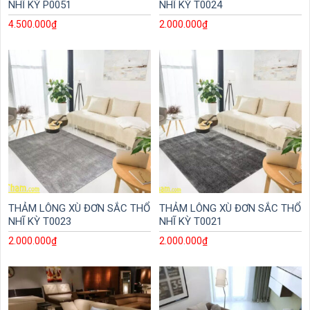
NHĨ KỲ P0051
NHĨ KỲ T0024
4.500.000
₫
2.000.000
₫
THẢM LÔNG XÙ ĐƠN SẮC THỔ
THẢM LÔNG XÙ ĐƠN SẮC THỔ
NHĨ KỲ T0023
NHĨ KỲ T0021
2.000.000
₫
2.000.000
₫