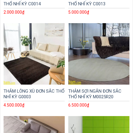
THỔ NHĨ KỲ C0014
THỔ NHĨ KỲ C0013
2.000.000
₫
5.000.000
₫
THẢM LÔNG XÙ ĐƠN SẮC THỔ
THẢM SỢI NGẮN ĐƠN SẮC
NHĨ KỲ G0003
THỔ NHĨ KỲ M0025R20
4.500.000
₫
6.500.000
₫