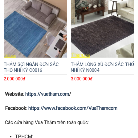
THẢM SỢI NGẮN ĐƠN SẮC
THẢM LÔNG XÙ ĐƠN SẮC THỔ
THỔ NHĨ KỲ C0016
NHĨ KỲ N0004
2.000.000
₫
3.000.000
₫
Website:
https://vuatham.com
/
Facebook:
https://www.facebook.com/VuaThamcom
Các cửa hàng Vua Thảm trên toàn quốc:
TPHCM: