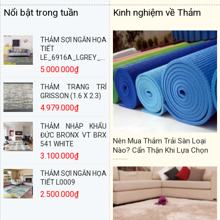
Nổi bật trong tuần
Kinh nghiệm về Thảm
THẢM SỢI NGẮN HỌA
TIẾT
LE_6916A_LGREY_160X230
5.000.000
₫
THẢM TRANG TRÍ
GRISSON (1.6 X 2.3)
4.979.000
₫
THẢM NHẬP KHẨU
ĐỨC BRONX VT BRX
Nên Mua Thảm Trải Sàn Loại
541 WHITE
Nào? Cẩn Thận Khi Lựa Chọn
3.100.000
₫
THẢM SỢI NGẮN HỌA
TIẾT L0009
2.500.000
₫