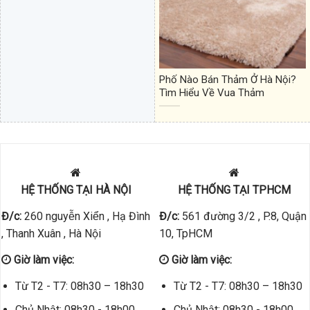
Phố Nào Bán Thảm Ở Hà Nội?
Tìm Hiểu Về Vua Thảm
HỆ THỐNG TẠI HÀ NỘI
HỆ THỐNG TẠI TPHCM
Đ/c:
260 nguyễn Xiển , Hạ Đình
Đ/c:
561 đường 3/2 , P.8, Quận
, Thanh Xuân , Hà Nội
10, TpHCM
Giờ làm việc:
Giờ làm việc:
Từ T2 - T7: 08h30 – 18h30
Từ T2 - T7: 08h30 – 18h30
Chủ Nhật: 08h30 - 18h00
Chủ Nhật: 08h30 - 18h00