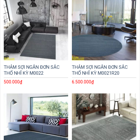
THẢM SỢI NGẮN ĐƠN SẮC
THẢM SỢI NGẮN ĐƠN SẮC
THỔ NHĨ KỲ M0022
THỔ NHĨ KỲ M0021R20
500.000
₫
6.500.000
₫