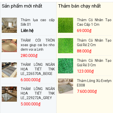
Sản phẩm mới nhất
Thảm bán chạy nhất
Thảm lụa cao cấp
Thảm Cỏ Nhân Tạo
Silk 01
Cao Cấp 1 Cm
Liên hệ
69.000
₫
THẢM CÓI TRÒN
Thảm Cỏ Nhân Tạo
xoas giup cai bo nho
Giá Rẻ 2 Cm
dem voi a Linh
88.000
₫
280.000
₫
Thảm Cỏ Nhân Tạo
THẢM LÔNG NGẮN
Giá Rẻ 3 Cm
HỌA TIẾT TNK
123.000
₫
LE_226570A_BEIGE
6.000.000
₫
Thảm Lông Xù Evelyn
E008
THẢM LÔNG NGẮN
7.600.000
₫
HỌA TIẾT TNK
LE_229272A_GREY
5.000.000
₫