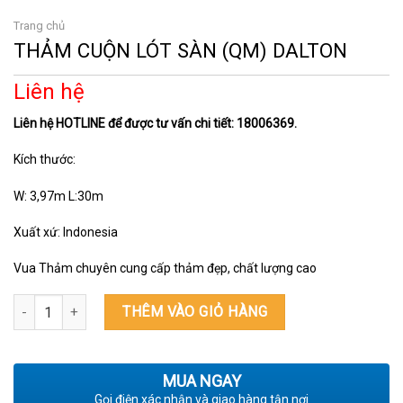
Trang chủ
THẢM CUỘN LÓT SÀN (QM) DALTON
Liên hệ
Liên hệ HOTLINE để được tư vấn chi tiết: 18006369.
Kích thước:
W: 3,97m L:30m
Xuất xứ: Indonesia
Vua Thảm chuyên cung cấp thảm đẹp, chất lượng cao
THẢM CUỘN LÓT SÀN (QM) DALTON số lượng
THÊM VÀO GIỎ HÀNG
MUA NGAY
Gọi điện xác nhận và giao hàng tận nơi