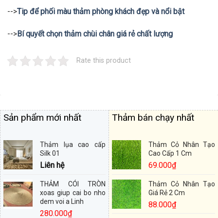
-->
Tip để phối màu thảm phòng khách đẹp và nổi bật
-->
Bí quyết chọn thảm chùi chân giá rẻ chất lượng
Rate this product
Sản phẩm mới nhất
Thảm bán chạy nhất
Thảm lụa cao cấp
Thảm Cỏ Nhân Tạo
Silk 01
Cao Cấp 1 Cm
Liên hệ
69.000
₫
THẢM CÓI TRÒN
Thảm Cỏ Nhân Tạo
xoas giup cai bo nho
Giá Rẻ 2 Cm
dem voi a Linh
88.000
₫
280.000
₫