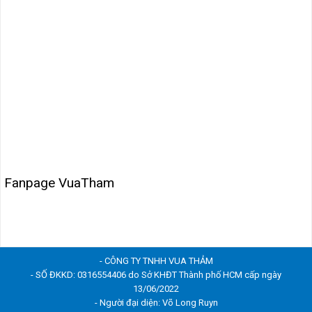
Fanpage VuaTham
- CÔNG TY TNHH VUA THẢM
- SỐ ĐKKD: 0316554406 do Sở KHĐT Thành phố HCM cấp ngày
13/06/2022
- Người đại diện: Võ Long Ruyn