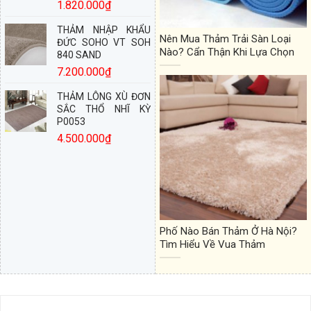
1.820.000
₫
THẢM NHẬP KHẨU
Nên Mua Thảm Trải Sàn Loại
ĐỨC SOHO VT SOH
Nào? Cẩn Thận Khi Lựa Chọn
840 SAND
7.200.000
₫
THẢM LÔNG XÙ ĐƠN
SẮC THỔ NHĨ KỲ
P0053
4.500.000
₫
Phố Nào Bán Thảm Ở Hà Nội?
Tìm Hiểu Về Vua Thảm