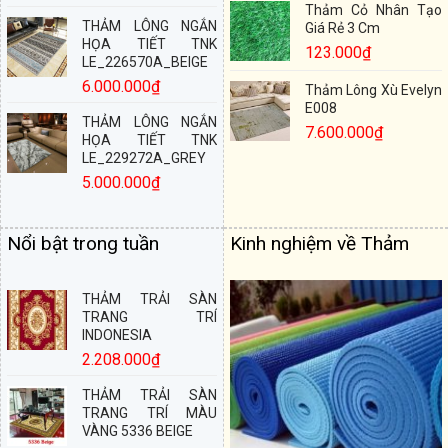
Thảm Cỏ Nhân Tạo
THẢM LÔNG NGẮN
Giá Rẻ 3 Cm
HỌA TIẾT TNK
123.000
₫
LE_226570A_BEIGE
6.000.000
₫
Thảm Lông Xù Evelyn
E008
THẢM LÔNG NGẮN
7.600.000
₫
HỌA TIẾT TNK
LE_229272A_GREY
5.000.000
₫
Nổi bật trong tuần
Kinh nghiệm về Thảm
THẢM TRẢI SÀN
TRANG TRÍ
INDONESIA
2.208.000
₫
THẢM TRẢI SÀN
TRANG TRÍ MÀU
VÀNG 5336 BEIGE