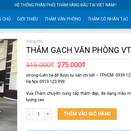
HỆ THỐNG PHÂN PHỐI THẢM HÀNG ĐẦU TẠI VIỆT NAM !
G CHỦ
GIỚI THIỆU
THẢM VĂN PHÒNG
THẢM CỎ NHÂN TẠO
Trang chủ
THẢM GẠCH VĂN PHÒNG VT
315.000
₫
275.000
₫
strong>Liên hệ để được tư vấn chi tiết – TPHCM: 0939.12
Hà Nội: 0919.123.999.
Vua Thảm chuyên cung cấp thảm đẹp, đa dạng mẫu m
lượng cao
THẢM GẠCH VĂN PHÒNG VT.06 số lượng
THÊM VÀO GIỎ HÀNG