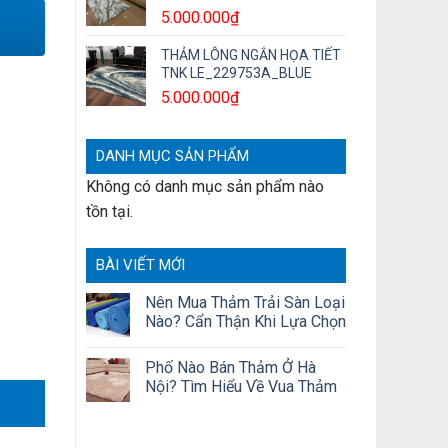
5.000.000
₫
THẢM LÔNG NGẮN HỌA TIẾT
TNK LE_229753A_BLUE
5.000.000
₫
DANH MỤC SẢN PHẨM
Không có danh mục sản phẩm nào
tồn tại.
BÀI VIẾT MỚI
Nên Mua Thảm Trải Sàn Loại
Nào? Cẩn Thận Khi Lựa Chọn
Phố Nào Bán Thảm Ở Hà
Nội? Tìm Hiểu Về Vua Thảm