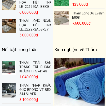
HỌA TIẾT TNK
123.000
₫
LE_226570A_BEIGE
6.000.000
₫
Thảm Lông Xù Evelyn
E008
THẢM LÔNG NGẮN
7.600.000
₫
HỌA TIẾT TNK
LE_229272A_GREY
5.000.000
₫
Nổi bật trong tuần
Kinh nghiệm về Thảm
THẢM TRẢI SÀN
TRANG TRÍ PHÒNG
KHÁCH TF S7414G
1.040.000
₫
THẢM NHẬP KHẨU
ĐỨC BRONX VT BRX
544 SILVER
3.100.000
₫