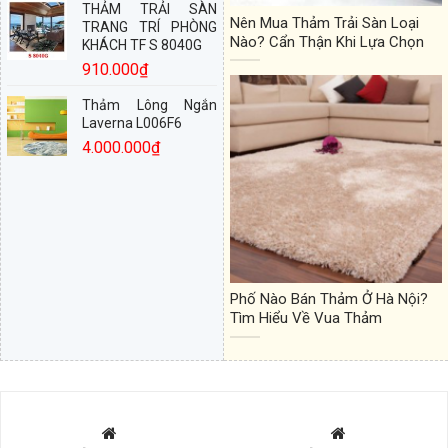
THẢM TRẢI SÀN
Nên Mua Thảm Trải Sàn Loại
TRANG TRÍ PHÒNG
Nào? Cẩn Thận Khi Lựa Chọn
KHÁCH TF S 8040G
910.000
₫
Thảm Lông Ngắn
Laverna L006F6
4.000.000
₫
Phố Nào Bán Thảm Ở Hà Nội?
Tìm Hiểu Về Vua Thảm