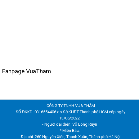
Fanpage VuaTham
- CÔNG TY TNHH VUA THẢM
- SỐ ĐKKD: 0316554406 do Sở KHĐT Thành phố HCM cấp ngày
13/06/2022
- Người đại diện: Võ Long Ruyn
* Miền Bắc:
- Địa chỉ: 260 Nguyễn Xiển, Thanh Xuân, Thành phố Hà Nội