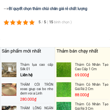
-->
Bí quyết chọn thảm chùi chân giá rẻ chất lượng
5
/
5
(
15
bình chọn
)
Sản phẩm mới nhất
Thảm bán chạy nhất
Thảm lụa cao cấp
Thảm Cỏ Nhân Tạo
Silk 01
Cao Cấp 1 Cm
Liên hệ
69.000
₫
THẢM CÓI TRÒN
Thảm Cỏ Nhân Tạo
xoas giup cai bo nho
Giá Rẻ 2 Cm
dem voi a Linh
88.000
₫
280.000
₫
Thảm Cỏ Nhân Tạo
THẢM LÔNG NGẮN
Giá Rẻ 3 Cm