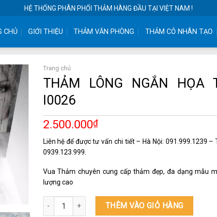
HỆ THỐNG PHÂN PHỐI THẢM HÀNG ĐẦU TẠI VIỆT NAM !
G CHỦ
GIỚI THIỆU
THẢM VĂN PHÒNG
THẢM CỎ NHÂN TẠO
Trang chủ
THẢM LÔNG NGẮN HỌA T
I0026
2.500.000
₫
Liên hệ để được tư vấn chi tiết – Hà Nội: 091.999.1239 
0939.123.999.
Vua Thảm chuyên cung cấp thảm đẹp, đa dạng mẫu m
lượng cao
THẢM LÔNG NGẮN HỌA TIẾT I0026 số lượng
THÊM VÀO GIỎ HÀNG