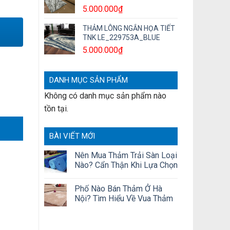
5.000.000
₫
THẢM LÔNG NGẮN HỌA TIẾT
TNK LE_229753A_BLUE
5.000.000
₫
DANH MỤC SẢN PHẨM
Không có danh mục sản phẩm nào
tồn tại.
BÀI VIẾT MỚI
Nên Mua Thảm Trải Sàn Loại
Nào? Cẩn Thận Khi Lựa Chọn
Phố Nào Bán Thảm Ở Hà
Nội? Tìm Hiểu Về Vua Thảm