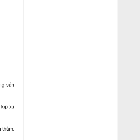
ng sản
 kịp xu
g thảm.