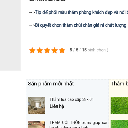
-->
Tip để phối màu thảm phòng khách đẹp và nổi 
-->
Bí quyết chọn thảm chùi chân giá rẻ chất lượng
5
/
5
(
15
bình chọn
)
Sản phẩm mới nhất
Thảm b
Thảm lụa cao cấp Silk 01
Liên hệ
THẢM CÓI TRÒN xoas giup cai
bo nho dem voi a Linh