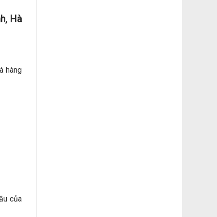
nh, Hà
hà hàng
ầu của