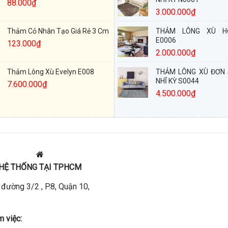
88.000
₫
3.000.000
₫
Thảm Cỏ Nhân Tạo Giá Rẻ 3 Cm
THẢM LÔNG XÙ H
E0006
123.000
₫
2.000.000
₫
Thảm Lông Xù Evelyn E008
THẢM LÔNG XÙ ĐƠN
NHĨ KỲ S0044
7.600.000
₫
4.500.000
₫
HỆ THỐNG TẠI TPHCM
đường 3/2 , P.8, Quận 10,
m việc: