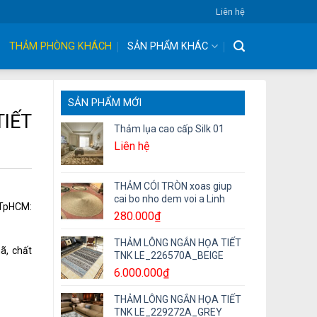
Liên hệ
THẢM PHÒNG KHÁCH
SẢN PHẨM KHÁC
SẢN PHẨM MỚI
IẾT
Thảm lụa cao cấp Silk 01
Liên hệ
THẢM CÓI TRÒN xoas giup
cai bo nho dem voi a Linh
– TpHCM:
280.000
₫
THẢM LÔNG NGẮN HỌA TIẾT
ã, chất
TNK LE_226570A_BEIGE
6.000.000
₫
THẢM LÔNG NGẮN HỌA TIẾT
TNK LE_229272A_GREY