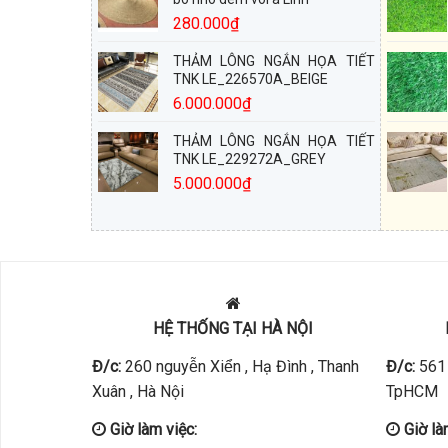
280.000
₫
THẢM LÔNG NGẮN HỌA TIẾT
TNK LE_226570A_BEIGE
6.000.000
₫
THẢM LÔNG NGẮN HỌA TIẾT
TNK LE_229272A_GREY
5.000.000
₫
HỆ THỐNG TẠI HÀ NỘI
Đ/c:
260 nguyễn Xiển , Hạ Đình , Thanh
Đ/c:
561 
Xuân , Hà Nội
TpHCM
Giờ làm việc:
Giờ là