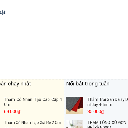
bật
án chạy nhất
Nổi bật trong tuần
Thảm Cỏ Nhân Tạo Cao Cấp 1
Thảm Trải Sàn Daisy 
Cm
nỉ dày 4-5mm
69.000
₫
85.000
₫
Thảm Cỏ Nhân Tạo Giá Rẻ 2 Cm
THẢM LÔNG XÙ ĐƠN
NHĨ KỲ N0001