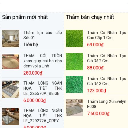
Sản phẩm mới nhất
Thảm bán chạy nhất
Thảm lụa cao cấp
Thảm Cỏ Nhân Tạo
Silk 01
Cao Cấp 1 Cm
Liên hệ
69.000
₫
THẢM CÓI TRÒN
Thảm Cỏ Nhân Tạo
xoas giup cai bo nho
Giá Rẻ 2 Cm
dem voi a Linh
88.000
₫
280.000
₫
Thảm Cỏ Nhân Tạo
THẢM LÔNG NGẮN
Giá Rẻ 3 Cm
HỌA TIẾT TNK
123.000
₫
LE_226570A_BEIGE
6.000.000
₫
Thảm Lông Xù Evelyn
E008
THẢM LÔNG NGẮN
7.600.000
₫
HỌA TIẾT TNK
LE_229272A_GREY
5.000.000
₫