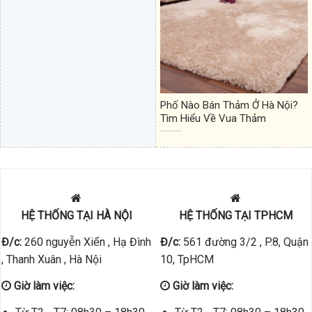
Phố Nào Bán Thảm Ở Hà Nội?
Tìm Hiểu Về Vua Thảm
HỆ THỐNG TẠI HÀ NỘI
HỆ THỐNG TẠI TPHCM
Đ/c:
260 nguyễn Xiển , Hạ Đình
Đ/c:
561 đường 3/2 , P.8, Quận
, Thanh Xuân , Hà Nội
10, TpHCM
Giờ làm việc:
Giờ làm việc: