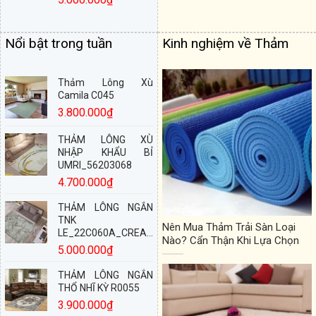
Nổi bật trong tuần
Kinh nghiệm về Thảm
Thảm Lông Xù
Camila C045
3.800.000
₫
THẢM LÔNG XÙ
NHẬP KHẨU BỈ
UMRI_56203068
4.700.000
₫
THẢM LÔNG NGẮN
TNK
Nên Mua Thảm Trải Sàn Loại
LE_22C060A_CREAM
Nào? Cẩn Thận Khi Lựa Chọn
5.000.000
₫
THẢM LÔNG NGẮN
THỔ NHĨ KỲ R0055
3.900.000
₫