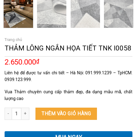
Trang chủ
THẢM LÔNG NGẮN HỌA TIẾT TNK I0058
2.650.000
₫
Liên hệ để được tư vấn chi tiết – Hà Nội: 091.999.1239 – TpHCM:
0939.123.999.
Vua Thảm chuyên cung cấp thảm đẹp, đa dạng mẫu mã, chất
lượng cao
THẢM LÔNG NGẮN HỌA TIẾT TNK I0058 số lượng
THÊM VÀO GIỎ HÀNG