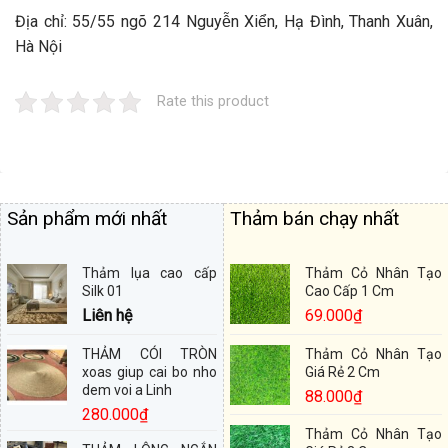
Địa chỉ: 55/55 ngõ 214 Nguyễn Xiển, Hạ Đình, Thanh Xuân,
Hà Nội
Rate this product
Sản phẩm mới nhất
Thảm bán chạy nhất
Thảm lụa cao cấp
Thảm Cỏ Nhân Tạo
Silk 01
Cao Cấp 1 Cm
Liên hệ
69.000
₫
THẢM CÓI TRÒN
Thảm Cỏ Nhân Tạo
xoas giup cai bo nho
Giá Rẻ 2 Cm
dem voi a Linh
88.000
₫
280.000
₫
Thảm Cỏ Nhân Tạo