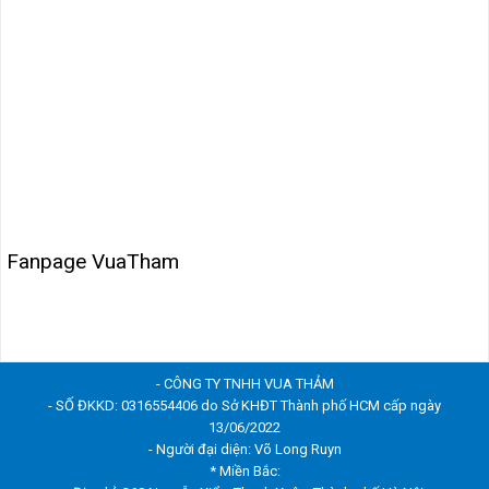
Fanpage VuaTham
- CÔNG TY TNHH VUA THẢM
- SỐ ĐKKD: 0316554406 do Sở KHĐT Thành phố HCM cấp ngày
13/06/2022
- Người đại diện: Võ Long Ruyn
* Miền Bắc: