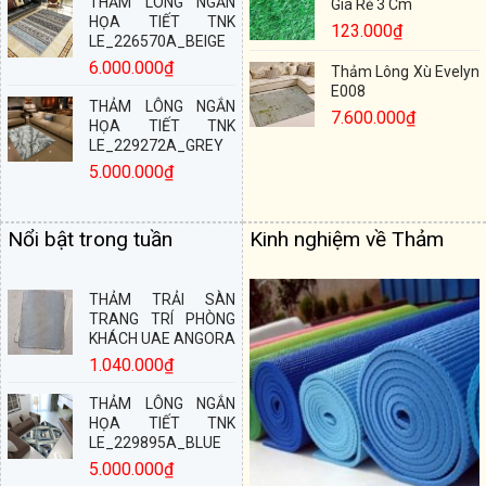
THẢM LÔNG NGẮN
Giá Rẻ 3 Cm
HỌA TIẾT TNK
123.000
₫
LE_226570A_BEIGE
6.000.000
₫
Thảm Lông Xù Evelyn
E008
THẢM LÔNG NGẮN
7.600.000
₫
HỌA TIẾT TNK
LE_229272A_GREY
5.000.000
₫
Nổi bật trong tuần
Kinh nghiệm về Thảm
THẢM TRẢI SÀN
TRANG TRÍ PHÒNG
KHÁCH UAE ANGORA
1.040.000
₫
THẢM LÔNG NGẮN
HỌA TIẾT TNK
LE_229895A_BLUE
5.000.000
₫