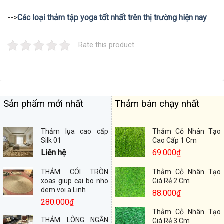
-->
Các loại thảm tập yoga tốt nhất trên thị trường hiện nay
Rate this product
Sản phẩm mới nhất
Thảm bán chạy nhất
Thảm lụa cao cấp
Thảm Cỏ Nhân Tạo
Silk 01
Cao Cấp 1 Cm
Liên hệ
69.000
₫
THẢM CÓI TRÒN
Thảm Cỏ Nhân Tạo
xoas giup cai bo nho
Giá Rẻ 2 Cm
dem voi a Linh
88.000
₫
280.000
₫
Thảm Cỏ Nhân Tạo
THẢM LÔNG NGẮN
Giá Rẻ 3 Cm