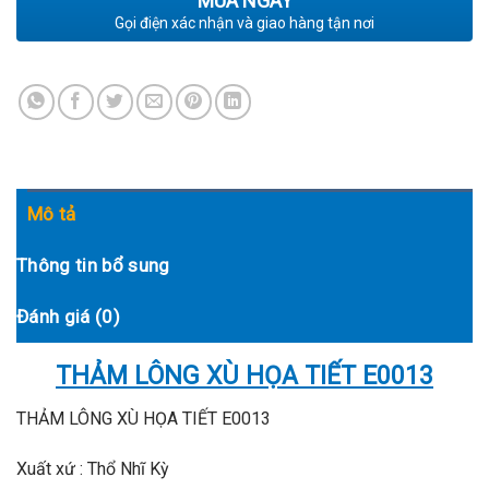
MUA NGAY
Gọi điện xác nhận và giao hàng tận nơi
Mô tả
Thông tin bổ sung
Đánh giá (0)
THẢM LÔNG XÙ HỌA TIẾT E0013
THẢM LÔNG XÙ HỌA TIẾT E0013
Xuất xứ : Thổ Nhĩ Kỳ