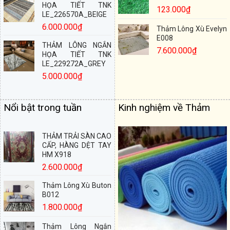
HỌA TIẾT TNK
123.000
₫
LE_226570A_BEIGE
6.000.000
₫
Thảm Lông Xù Evelyn
E008
THẢM LÔNG NGẮN
7.600.000
₫
HỌA TIẾT TNK
LE_229272A_GREY
5.000.000
₫
Nổi bật trong tuần
Kinh nghiệm về Thảm
THẢM TRẢI SÀN CAO
CẤP, HÀNG DỆT TAY
HM X918
2.600.000
₫
Thảm Lông Xù Buton
B012
1.800.000
₫
Thảm Lông Ngắn