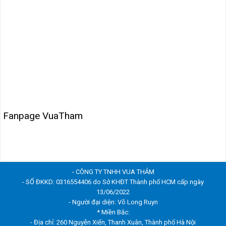
Fanpage VuaTham
- CÔNG TY TNHH VUA THẢM
- SỐ ĐKKD: 0316554406 do Sở KHĐT Thành phố HCM cấp ngày
13/06/2022
- Người đại diện: Võ Long Ruyn
* Miền Bắc:
- Địa chỉ: 260 Nguyễn Xiển, Thanh Xuân, Thành phố Hà Nội