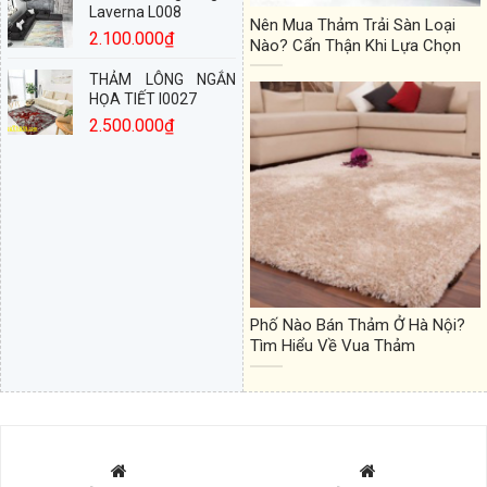
Laverna L008
Nên Mua Thảm Trải Sàn Loại
2.100.000
₫
Nào? Cẩn Thận Khi Lựa Chọn
THẢM LÔNG NGẮN
HỌA TIẾT I0027
2.500.000
₫
Phố Nào Bán Thảm Ở Hà Nội?
Tìm Hiểu Về Vua Thảm