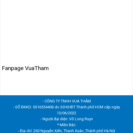
Fanpage VuaTham
- CÔNG TY TNHH VUA THẢM
- SỐ ĐKKD: 0316554406 do Sở KHĐT Thành phố HCM cấp ngày
13/06/2022
- Người đại diện: Võ Long Ruyn
* Miền Bắc:
- Địa chỉ: 260 Nguyễn Xiển, Thanh Xuân, Thành phố Hà Nội