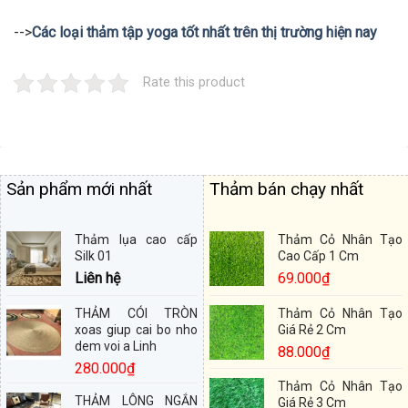
-->
Các loại thảm tập yoga tốt nhất trên thị trường hiện nay
Rate this product
Sản phẩm mới nhất
Thảm bán chạy nhất
Thảm lụa cao cấp
Thảm Cỏ Nhân Tạo
Silk 01
Cao Cấp 1 Cm
Liên hệ
69.000
₫
THẢM CÓI TRÒN
Thảm Cỏ Nhân Tạo
xoas giup cai bo nho
Giá Rẻ 2 Cm
dem voi a Linh
88.000
₫
280.000
₫
Thảm Cỏ Nhân Tạo
THẢM LÔNG NGẮN
Giá Rẻ 3 Cm