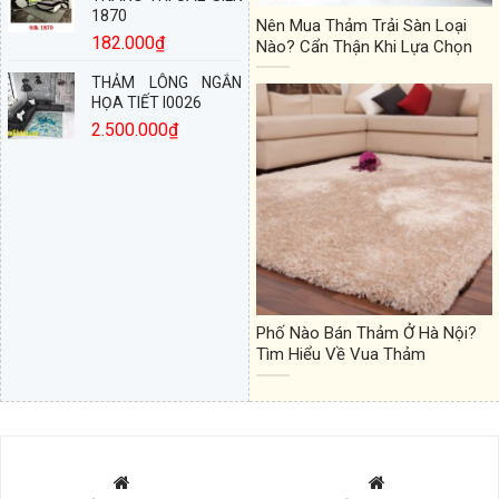
1870
Nên Mua Thảm Trải Sàn Loại
182.000
₫
Nào? Cẩn Thận Khi Lựa Chọn
THẢM LÔNG NGẮN
HỌA TIẾT I0026
2.500.000
₫
Phố Nào Bán Thảm Ở Hà Nội?
Tìm Hiểu Về Vua Thảm