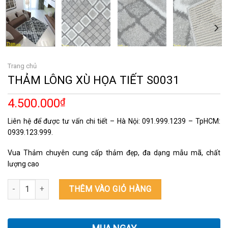
Trang chủ
THẢM LÔNG XÙ HỌA TIẾT S0031
4.500.000
₫
Liên hệ để được tư vấn chi tiết – Hà Nội: 091.999.1239 – TpHCM:
0939.123.999.
Vua Thảm chuyên cung cấp thảm đẹp, đa dạng mẫu mã, chất
lượng cao
THẢM LÔNG XÙ HỌA TIẾT S0031 số lượng
THÊM VÀO GIỎ HÀNG