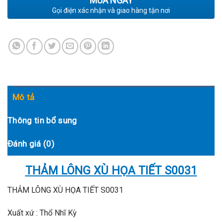
MUA NGAY
Gọi điện xác nhận và giao hàng tận nơi
Mô tả
Thông tin bổ sung
Đánh giá (0)
THẢM LÔNG XÙ HỌA TIẾT S0031
THẢM LÔNG XÙ HỌA TIẾT S0031
Xuất xứ : Thổ Nhĩ Kỳ