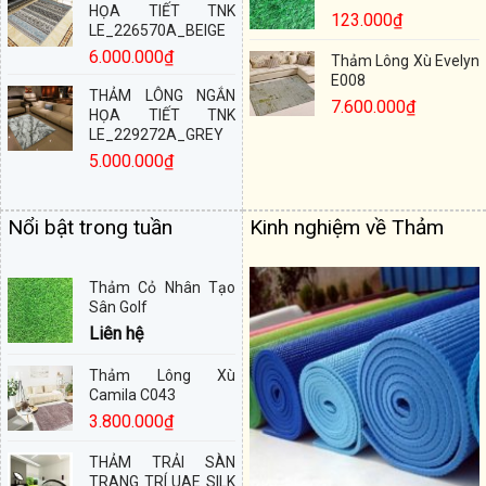
HỌA TIẾT TNK
123.000
₫
LE_226570A_BEIGE
6.000.000
₫
Thảm Lông Xù Evelyn
E008
THẢM LÔNG NGẮN
7.600.000
₫
HỌA TIẾT TNK
LE_229272A_GREY
5.000.000
₫
Nổi bật trong tuần
Kinh nghiệm về Thảm
Thảm Cỏ Nhân Tạo
Sân Golf
Liên hệ
Thảm Lông Xù
Camila C043
3.800.000
₫
THẢM TRẢI SÀN
TRANG TRÍ UAE SILK