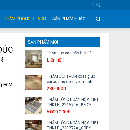
Liên hệ
THẢM PHÒNG KHÁCH
SẢN PHẨM KHÁC
SẢN PHẨM MỚI
ĐỨC
Thảm lụa cao cấp Silk 01
R
Liên hệ
THẢM CÓI TRÒN xoas giup
cai bo nho dem voi a Linh
, TpHCM:
280.000
₫
THẢM LÔNG NGẮN HỌA TIẾT
TNK LE_226570A_BEIGE
6.000.000
₫
THẢM LÔNG NGẮN HỌA TIẾT
TNK LE_229272A_GREY