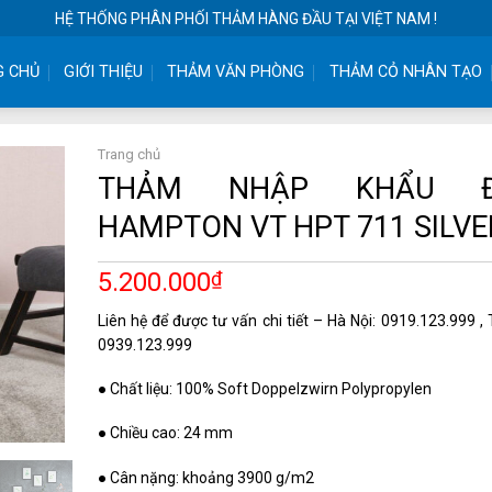
HỆ THỐNG PHÂN PHỐI THẢM HÀNG ĐẦU TẠI VIỆT NAM !
G CHỦ
GIỚI THIỆU
THẢM VĂN PHÒNG
THẢM CỎ NHÂN TẠO
Trang chủ
THẢM NHẬP KHẨU 
HAMPTON VT HPT 711 SILVE
5.200.000
₫
Liên hệ để được tư vấn chi tiết – Hà Nội: 0919.123.999 
0939.123.999
● Chất liệu: 100% Soft Doppelzwirn Polypropylen
● Chiều cao: 24 mm
● Cân nặng: khoảng 3900 g/m2