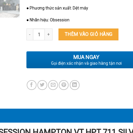
● Phương thức sản xuất: Dệt máy
● Nhãn hiệu: Obsession
THẢM NHẬP KHẨU ĐỨC HAMPTON VT HPT 711 SILVER 
THÊM VÀO GIỎ HÀNG
MUA NGAY
Gọi điện xác nhận và giao hàng tận nơi
ESSION HAMPTON VT HPT 711 SIL