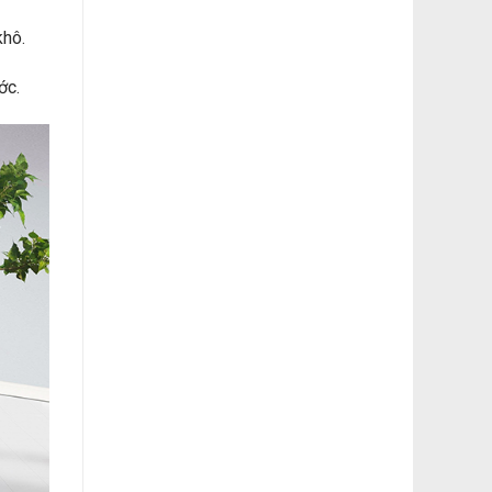
khô.
ớc.