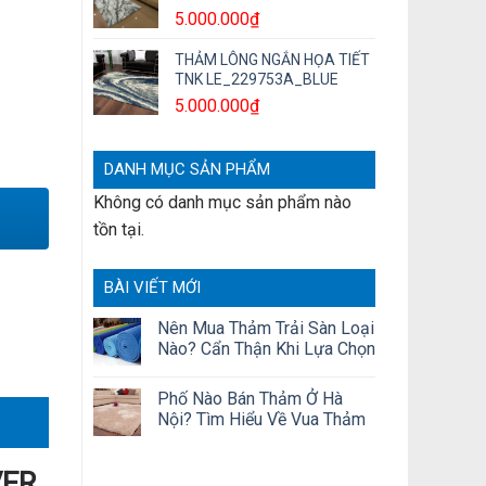
5.000.000
₫
THẢM LÔNG NGẮN HỌA TIẾT
TNK LE_229753A_BLUE
5.000.000
₫
số lượng
DANH MỤC SẢN PHẨM
Không có danh mục sản phẩm nào
tồn tại.
BÀI VIẾT MỚI
Nên Mua Thảm Trải Sàn Loại
Nào? Cẩn Thận Khi Lựa Chọn
Phố Nào Bán Thảm Ở Hà
Nội? Tìm Hiểu Về Vua Thảm
VER