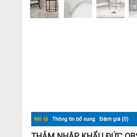
Mô tả
Thông tin bổ sung
Đánh giá (0)
THẢM NHẬP KHẨU ĐỨC OBS