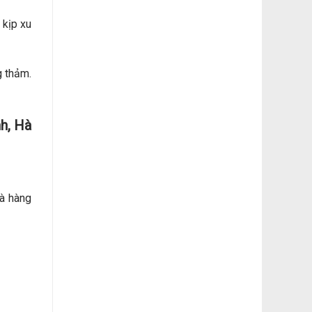
 kịp xu
g thảm.
h, Hà
hà hàng