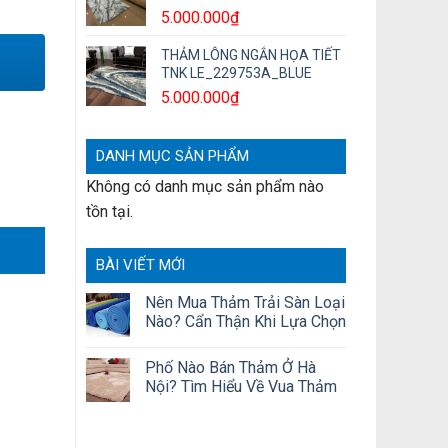
5.000.000
₫
THẢM LÔNG NGẮN HỌA TIẾT
TNK LE_229753A_BLUE
5.000.000
₫
DANH MỤC SẢN PHẨM
Không có danh mục sản phẩm nào
tồn tại.
BÀI VIẾT MỚI
Nên Mua Thảm Trải Sàn Loại
Nào? Cẩn Thận Khi Lựa Chọn
Phố Nào Bán Thảm Ở Hà
Nội? Tìm Hiểu Về Vua Thảm