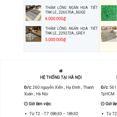
THẢM LÔNG NGẮN HỌA TIẾT
TNK LE_226570A_BEIGE
6.000.000
₫
THẢM LÔNG NGẮN HỌA TIẾT
TNK LE_229272A_GREY
5.000.000
₫
HỆ THỐNG TẠI HÀ NỘI
Đ/c:
260 nguyễn Xiển , Hạ Đình , Thanh
Đ/c:
561 
Xuân , Hà Nội
TpHCM
Giờ làm việc:
Giờ là
Từ T2 - T7: 08h30 – 18h30
Từ T2