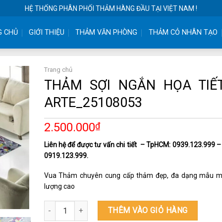
HỆ THỐNG PHÂN PHỐI THẢM HÀNG ĐẦU TẠI VIỆT NAM !
G CHỦ
GIỚI THIỆU
THẢM VĂN PHÒNG
THẢM CỎ NHÂN TẠO
Trang chủ
THẢM SỢI NGẮN HỌA TIẾT
ARTE_25108053
2.500.000
₫
Liên hệ để được tư vấn chi tiết – TpHCM: 0939.123.999 –
0919.123.999.
Vua Thảm chuyên cung cấp thảm đẹp, đa dạng mẫu m
lượng cao
THẢM SỢI NGẮN HỌA TIẾT BỈ ARTE_25108053 số lượn
THÊM VÀO GIỎ HÀNG