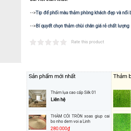
-->
Tip để phối màu thảm phòng khách đẹp và nổi 
-->
Bí quyết chọn thảm chùi chân giá rẻ chất lượng
Rate this product
Sản phẩm mới nhất
Thảm b
Thảm lụa cao cấp Silk 01
Liên hệ
THẢM CÓI TRÒN xoas giup cai
bo nho dem voi a Linh
280.000
₫