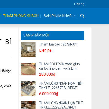
Liên hệ
THẢM PHÒNG KHÁCH
SẢN PHẨM KHÁC
SẢN PHẨM MỚI
 BỈ
Thảm lụa cao cấp Silk 01
Liên hệ
THẢM CÓI TRÒN xoas giup
cai bo nho dem voi a Linh
 Hà Nội:
280.000
₫
THẢM LÔNG NGẮN HỌA TIẾT
ã, chất
TNK LE_226570A_BEIGE
6.000.000
₫
g
THẢM LÔNG NGẮN HỌA TIẾT
TNK LE_229272A_GREY