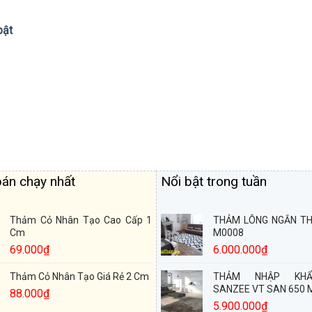
bật
án chạy nhất
Nổi bật trong tuần
Thảm Cỏ Nhân Tạo Cao Cấp 1
THẢM LÔNG NGẮN TH
Cm
M0008
69.000
₫
6.000.000
₫
Thảm Cỏ Nhân Tạo Giá Rẻ 2 Cm
THẢM NHẬP KH
SANZEE VT SAN 650
88.000
₫
5.900.000
₫