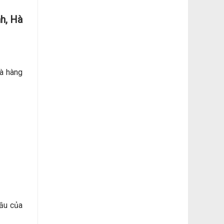
nh, Hà
hà hàng
ầu của