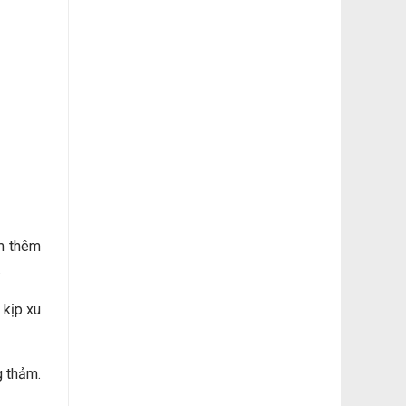
m thêm
.
 kịp xu
g thảm.