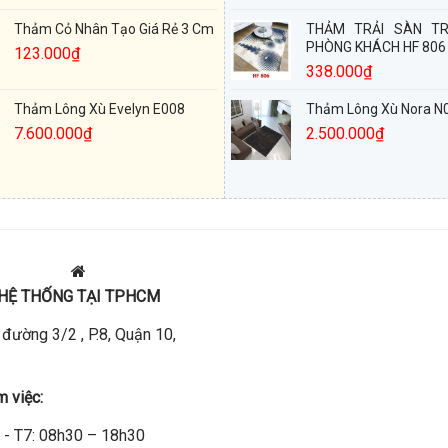
Thảm Cỏ Nhân Tạo Giá Rẻ 3 Cm
THẢM TRẢI SÀN TR
PHÒNG KHÁCH HF 806
123.000
₫
338.000
₫
Thảm Lông Xù Evelyn E008
Thảm Lông Xù Nora N
7.600.000
₫
2.500.000
₫
HỆ THỐNG TẠI TPHCM
đường 3/2 , P.8, Quận 10,
m việc:
 - T7: 08h30 – 18h30