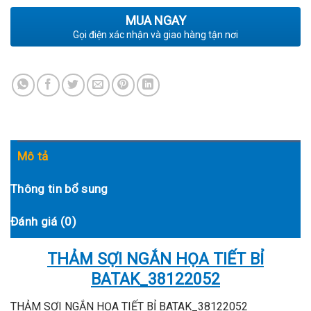
MUA NGAY
Gọi điện xác nhận và giao hàng tận nơi
Mô tả
Thông tin bổ sung
Đánh giá (0)
THẢM SỢI NGẮN HỌA TIẾT BỈ
BATAK_38122052
THẢM SỢI NGẮN HỌA TIẾT BỈ BATAK_38122052