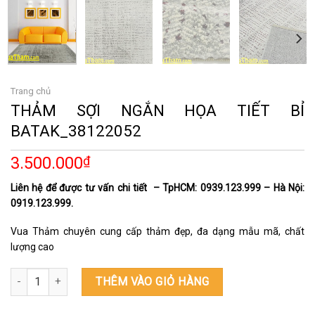
Trang chủ
THẢM SỢI NGẮN HỌA TIẾT BỈ
BATAK_38122052
3.500.000
₫
Liên hệ để được tư vấn chi tiết – TpHCM: 0939.123.999 – Hà Nội:
0919.123.999.
Vua Thảm chuyên cung cấp thảm đẹp, đa dạng mẫu mã, chất
lượng cao
THẢM SỢI NGẮN HỌA TIẾT BỈ BATAK_38122052 số lượng
THÊM VÀO GIỎ HÀNG