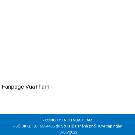
Fanpage VuaTham
- CÔNG TY TNHH VUA THẢM
- SỐ ĐKKD: 0316554406 do Sở KHĐT Thành phố HCM cấp ngày
13/06/2022