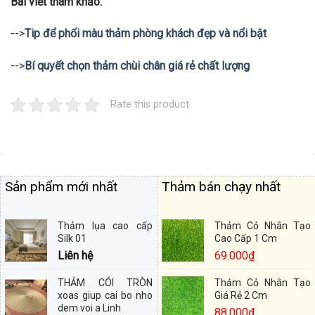
Bài viết tham khảo:
-->
Tip để phối màu thảm phòng khách đẹp và nổi bật
-->
Bí quyết chọn thảm chùi chân giá rẻ chất lượng
Rate this product
Sản phẩm mới nhất
Thảm bán chạy nhất
Thảm lụa cao cấp
Thảm Cỏ Nhân Tạo
Silk 01
Cao Cấp 1 Cm
Liên hệ
69.000
₫
THẢM CÓI TRÒN
Thảm Cỏ Nhân Tạo
xoas giup cai bo nho
Giá Rẻ 2 Cm
dem voi a Linh
88.000
₫