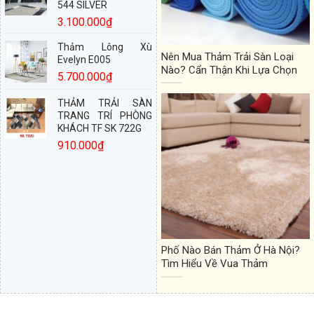
544 SILVER
3.100.000
₫
Thảm Lông Xù
Nên Mua Thảm Trải Sàn Loại
Evelyn E005
Nào? Cẩn Thận Khi Lựa Chọn
5.700.000
₫
THẢM TRẢI SÀN
TRANG TRÍ PHÒNG
KHÁCH TF SK 722G
910.000
₫
Phố Nào Bán Thảm Ở Hà Nội?
Tìm Hiểu Về Vua Thảm