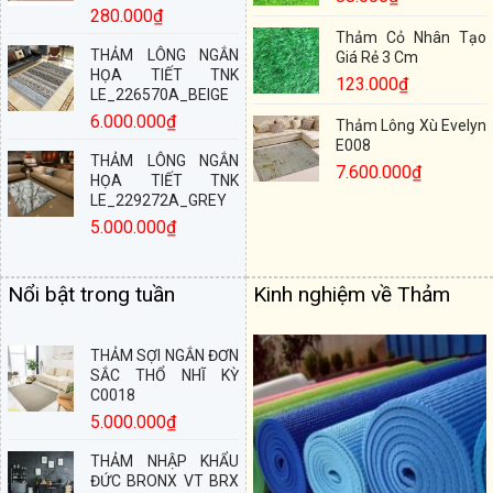
280.000
₫
Thảm Cỏ Nhân Tạo
THẢM LÔNG NGẮN
Giá Rẻ 3 Cm
HỌA TIẾT TNK
123.000
₫
LE_226570A_BEIGE
6.000.000
₫
Thảm Lông Xù Evelyn
E008
THẢM LÔNG NGẮN
7.600.000
₫
HỌA TIẾT TNK
LE_229272A_GREY
5.000.000
₫
Nổi bật trong tuần
Kinh nghiệm về Thảm
THẢM SỢI NGẮN ĐƠN
SẮC THỔ NHĨ KỲ
C0018
5.000.000
₫
THẢM NHẬP KHẨU
ĐỨC BRONX VT BRX