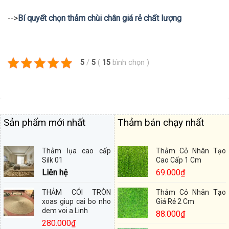
-->
Bí quyết chọn thảm chùi chân giá rẻ chất lượng
5
/
5
(
15
bình chọn
)
Sản phẩm mới nhất
Thảm bán chạy nhất
Thảm lụa cao cấp
Thảm Cỏ Nhân Tạo
Silk 01
Cao Cấp 1 Cm
Liên hệ
69.000
₫
THẢM CÓI TRÒN
Thảm Cỏ Nhân Tạo
xoas giup cai bo nho
Giá Rẻ 2 Cm
dem voi a Linh
88.000
₫
280.000
₫