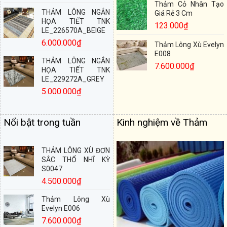
Thảm Cỏ Nhân Tạo
THẢM LÔNG NGẮN
Giá Rẻ 3 Cm
HỌA TIẾT TNK
123.000
₫
LE_226570A_BEIGE
6.000.000
₫
Thảm Lông Xù Evelyn
E008
THẢM LÔNG NGẮN
7.600.000
₫
HỌA TIẾT TNK
LE_229272A_GREY
5.000.000
₫
Nổi bật trong tuần
Kinh nghiệm về Thảm
THẢM LÔNG XÙ ĐƠN
SẮC THỔ NHĨ KỲ
S0047
4.500.000
₫
Thảm Lông Xù
Evelyn E006
7.600.000
₫