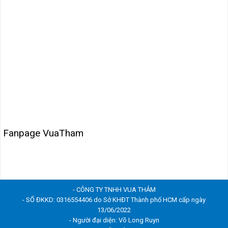
Fanpage VuaTham
- CÔNG TY TNHH VUA THẢM
- SỐ ĐKKD: 0316554406 do Sở KHĐT Thành phố HCM cấp ngày
13/06/2022
- Người đại diện: Võ Long Ruyn