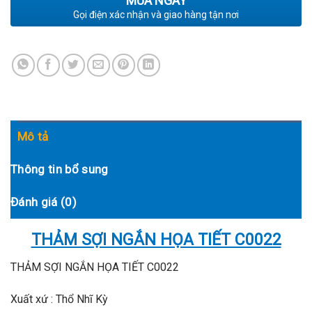
MUA NGAY
Gọi điện xác nhận và giao hàng tận nơi
Mô tả
Thông tin bổ sung
Đánh giá (0)
THẢM SỢI NGẮN HỌA TIẾT C0022
THẢM SỢI NGẮN HỌA TIẾT C0022
Xuất xứ : Thổ Nhĩ Kỳ