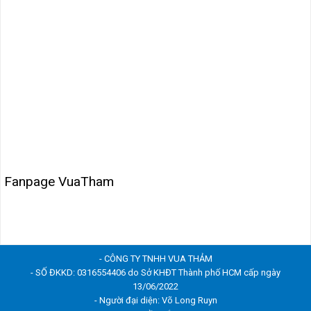
Fanpage VuaTham
- CÔNG TY TNHH VUA THẢM
- SỐ ĐKKD: 0316554406 do Sở KHĐT Thành phố HCM cấp ngày
13/06/2022
- Người đại diện: Võ Long Ruyn