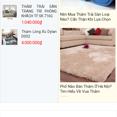
THẢM TRẢI SÀN
TRANG TRÍ PHÒNG
Nên Mua Thảm Trải Sàn Loại
KHÁCH TF SK 716G
Nào? Cẩn Thận Khi Lựa Chọn
1.040.000
₫
Thảm Lông Xù Dylan
D002
4.000.000
₫
Phố Nào Bán Thảm Ở Hà Nội?
Tìm Hiểu Về Vua Thảm