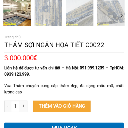
Trang chủ
THẢM SỢI NGẮN HỌA TIẾT C0022
3.000.000
₫
Liên hệ để được tư vấn chi tiết – Hà Nội: 091.999.1239 – TpHCM:
0939.123.999.
Vua Thảm chuyên cung cấp thảm đẹp, đa dạng mẫu mã, chất
lượng cao
THẢM SỢI NGẮN HỌA TIẾT C0022 số lượng
THÊM VÀO GIỎ HÀNG