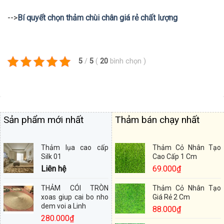
-->
Bí quyết chọn thảm chùi chân giá rẻ chất lượng
5
/
5
(
20
bình chọn
)
Sản phẩm mới nhất
Thảm bán chạy nhất
Thảm lụa cao cấp
Thảm Cỏ Nhân Tạo
Silk 01
Cao Cấp 1 Cm
Liên hệ
69.000
₫
THẢM CÓI TRÒN
Thảm Cỏ Nhân Tạo
xoas giup cai bo nho
Giá Rẻ 2 Cm
dem voi a Linh
88.000
₫
280.000
₫