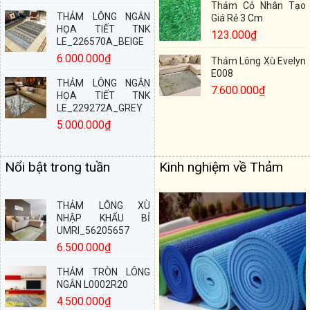
Thảm Cỏ Nhân Tạo
THẢM LÔNG NGẮN
Giá Rẻ 3 Cm
HỌA TIẾT TNK
123.000
₫
LE_226570A_BEIGE
6.000.000
₫
Thảm Lông Xù Evelyn
E008
THẢM LÔNG NGẮN
7.600.000
₫
HỌA TIẾT TNK
LE_229272A_GREY
5.000.000
₫
Nổi bật trong tuần
Kinh nghiệm về Thảm
THẢM LÔNG XÙ
NHẬP KHẨU BỈ
UMRI_56205657
6.500.000
₫
THẢM TRÒN LÔNG
NGẮN L0002R20
4.500.000
₫