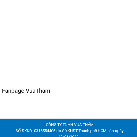
Fanpage VuaTham
- CÔNG TY TNHH VUA THẢM
- SỐ ĐKKD: 0316554406 do Sở KHĐT Thành phố HCM cấp ngày
13/06/2022