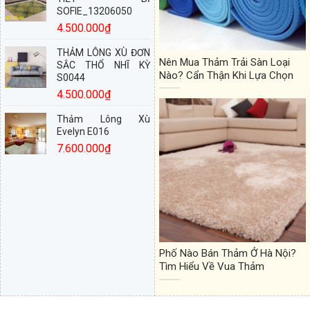
SOFIE_13206050
4.500.000
₫
THẢM LÔNG XÙ ĐƠN
Nên Mua Thảm Trải Sàn Loại
SẮC THỔ NHĨ KỲ
Nào? Cẩn Thận Khi Lựa Chọn
S0044
4.500.000
₫
Thảm Lông Xù
Evelyn E016
7.600.000
₫
Phố Nào Bán Thảm Ở Hà Nội?
Tìm Hiểu Về Vua Thảm