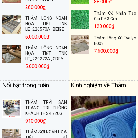
88.000
₫
280.000
₫
Thảm Cỏ Nhân Tạo
THẢM LÔNG NGẮN
Giá Rẻ 3 Cm
HỌA TIẾT TNK
123.000
₫
LE_226570A_BEIGE
6.000.000
₫
Thảm Lông Xù Evelyn
E008
THẢM LÔNG NGẮN
7.600.000
₫
HỌA TIẾT TNK
LE_229272A_GREY
5.000.000
₫
Nổi bật trong tuần
Kinh nghiệm về Thảm
THẢM TRẢI SÀN
TRANG TRÍ PHÒNG
KHÁCH TF SK 720G
910.000
₫
THẢM SỢI NGẮN HỌA
TIẾT BỈ