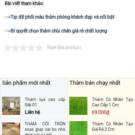
Bài viết tham khảo:
-->
Tip để phối màu thảm phòng khách đẹp và nổi bật
-->
Bí quyết chọn thảm chùi chân giá rẻ chất lượng
Rate this product
Sản phẩm mới nhất
Thảm bán chạy nhất
Thảm lụa cao cấp
Thảm Cỏ Nhân Tạo
Silk 01
Cao Cấp 1 Cm
Liên hệ
69.000
₫
THẢM CÓI TRÒN
Thảm Cỏ Nhân Tạo
xoas giup cai bo nho
Giá Rẻ 2 Cm
dem voi a Linh