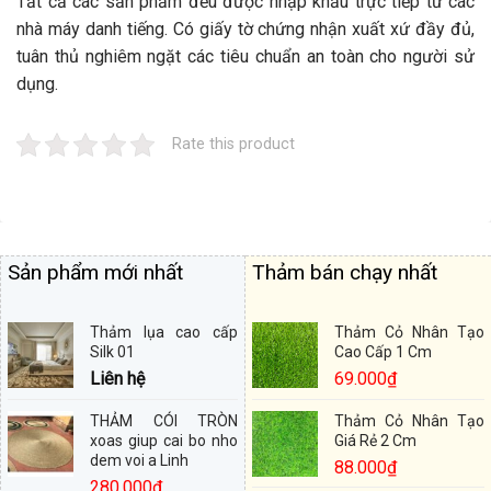
Tất cả các sản phẩm đều được nhập khẩu trực tiếp từ các
nhà máy danh tiếng. Có giấy tờ chứng nhận xuất xứ đầy đủ,
tuân thủ nghiêm ngặt các tiêu chuẩn an toàn cho người sử
dụng.
Rate this product
Sản phẩm mới nhất
Thảm bán chạy nhất
Thảm lụa cao cấp
Thảm Cỏ Nhân Tạo
Silk 01
Cao Cấp 1 Cm
Liên hệ
69.000
₫
THẢM CÓI TRÒN
Thảm Cỏ Nhân Tạo
xoas giup cai bo nho
Giá Rẻ 2 Cm
dem voi a Linh
88.000
₫
280.000
₫