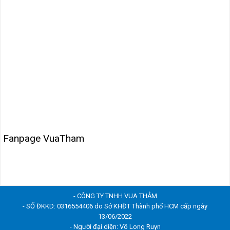
Fanpage VuaTham
- CÔNG TY TNHH VUA THẢM
- SỐ ĐKKD: 0316554406 do Sở KHĐT Thành phố HCM cấp ngày
13/06/2022
- Người đại diện: Võ Long Ruyn