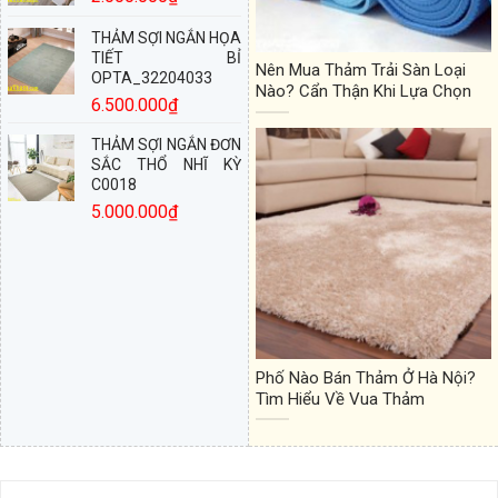
THẢM SỢI NGẮN HỌA
TIẾT BỈ
Nên Mua Thảm Trải Sàn Loại
OPTA_32204033
Nào? Cẩn Thận Khi Lựa Chọn
6.500.000
₫
THẢM SỢI NGẮN ĐƠN
SẮC THỔ NHĨ KỲ
C0018
5.000.000
₫
Phố Nào Bán Thảm Ở Hà Nội?
Tìm Hiểu Về Vua Thảm