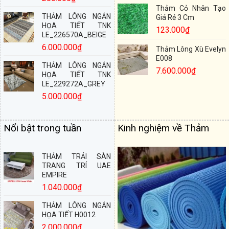
Thảm Cỏ Nhân Tạo
THẢM LÔNG NGẮN
Giá Rẻ 3 Cm
HỌA TIẾT TNK
123.000
₫
LE_226570A_BEIGE
6.000.000
₫
Thảm Lông Xù Evelyn
E008
THẢM LÔNG NGẮN
7.600.000
₫
HỌA TIẾT TNK
LE_229272A_GREY
5.000.000
₫
Nổi bật trong tuần
Kinh nghiệm về Thảm
THẢM TRẢI SÀN
TRANG TRÍ UAE
EMPIRE
1.040.000
₫
THẢM LÔNG NGẮN
HỌA TIẾT H0012
2.000.000
₫