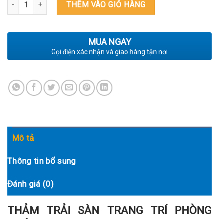
THẢM TRẢI SÀN TRANG TRÍ PHÒNG KHÁCH 5310 BLUE số lượng
THÊM VÀO GIỎ HÀNG
MUA NGAY
Gọi điện xác nhận và giao hàng tận nơi
Mô tả
Thông tin bổ sung
Đánh giá (0)
THẢM TRẢI SÀN TRANG TRÍ PHÒNG