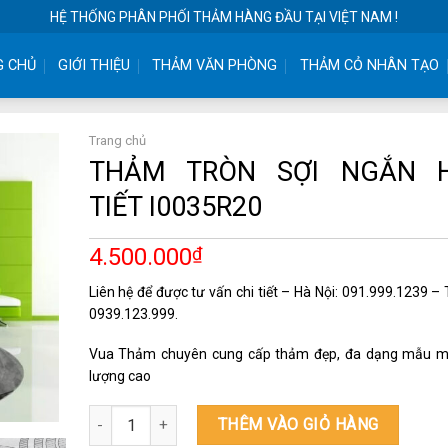
HỆ THỐNG PHÂN PHỐI THẢM HÀNG ĐẦU TẠI VIỆT NAM !
G CHỦ
GIỚI THIỆU
THẢM VĂN PHÒNG
THẢM CỎ NHÂN TẠO
Trang chủ
THẢM TRÒN SỢI NGẮN 
TIẾT I0035R20
4.500.000
₫
Liên hệ để được tư vấn chi tiết – Hà Nội: 091.999.1239 
0939.123.999.
Vua Thảm chuyên cung cấp thảm đẹp, đa dạng mẫu m
lượng cao
THẢM TRÒN SỢI NGẮN HỌA TIẾT I0035R20 số lượng
THÊM VÀO GIỎ HÀNG