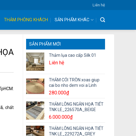
Liên hệ
THẢM PHÒNG KHÁCH
SẢN PHẨM KHÁC
SẢN PHẨM MỚI
HỌA
Thảm lụa cao cấp Silk 01
Liên hệ
THẢM CÓI TRÒN xoas giup
cai bo nho dem voi a Linh
– TpHCM:
280.000
₫
THẢM LÔNG NGẮN HỌA TIẾT
ã, chất
TNK LE_226570A_BEIGE
6.000.000
₫
THẢM LÔNG NGẮN HỌA TIẾT
TNK LE_229272A_GREY