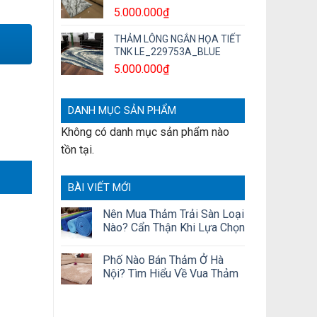
5.000.000
₫
THẢM LÔNG NGẮN HỌA TIẾT
TNK LE_229753A_BLUE
5.000.000
₫
DANH MỤC SẢN PHẨM
Không có danh mục sản phẩm nào
tồn tại.
BÀI VIẾT MỚI
Nên Mua Thảm Trải Sàn Loại
Nào? Cẩn Thận Khi Lựa Chọn
Phố Nào Bán Thảm Ở Hà
Nội? Tìm Hiểu Về Vua Thảm