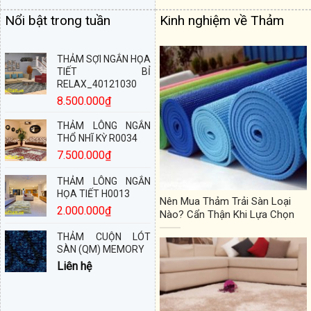
Nổi bật trong tuần
Kinh nghiệm về Thảm
THẢM SỢI NGẮN HỌA
TIẾT BỈ
RELAX_40121030
8.500.000
₫
THẢM LÔNG NGẮN
THỔ NHĨ KỲ R0034
7.500.000
₫
THẢM LÔNG NGẮN
HỌA TIẾT H0013
Nên Mua Thảm Trải Sàn Loại
2.000.000
₫
Nào? Cẩn Thận Khi Lựa Chọn
THẢM CUỘN LÓT
SÀN (QM) MEMORY
Liên hệ