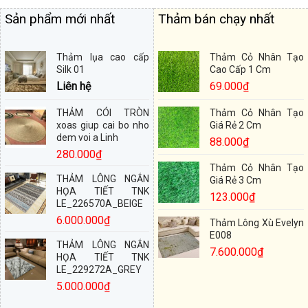
Sản phẩm mới nhất
Thảm bán chạy nhất
Thảm lụa cao cấp
Thảm Cỏ Nhân Tạo
Silk 01
Cao Cấp 1 Cm
Liên hệ
69.000
₫
THẢM CÓI TRÒN
Thảm Cỏ Nhân Tạo
xoas giup cai bo nho
Giá Rẻ 2 Cm
dem voi a Linh
88.000
₫
280.000
₫
Thảm Cỏ Nhân Tạo
THẢM LÔNG NGẮN
Giá Rẻ 3 Cm
HỌA TIẾT TNK
123.000
₫
LE_226570A_BEIGE
6.000.000
₫
Thảm Lông Xù Evelyn
E008
THẢM LÔNG NGẮN
7.600.000
₫
HỌA TIẾT TNK
LE_229272A_GREY
5.000.000
₫