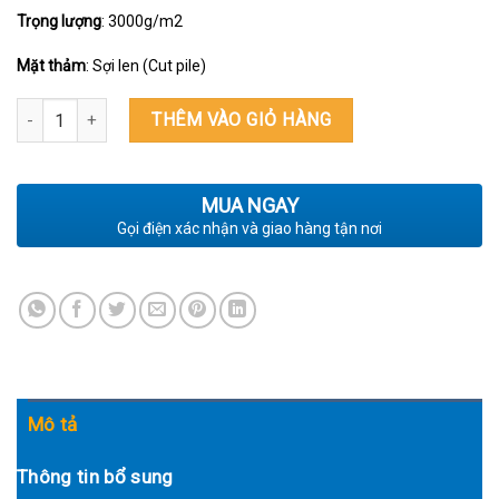
Trọng lượng
: 3000g/m2
Mặt thảm
: Sợi len (Cut pile)
THẢM TRẢI SÀN TRANG TRÍ PHÒNG KHÁCH TF S7414G số lượng
THÊM VÀO GIỎ HÀNG
MUA NGAY
Gọi điện xác nhận và giao hàng tận nơi
Mô tả
Thông tin bổ sung