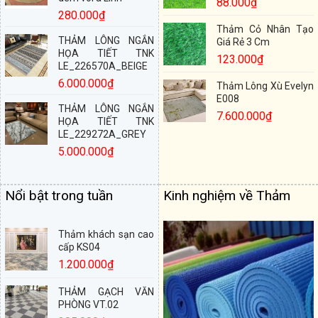
88.000
₫
280.000
₫
Thảm Cỏ Nhân Tạo
THẢM LÔNG NGẮN
Giá Rẻ 3 Cm
HỌA TIẾT TNK
123.000
₫
LE_226570A_BEIGE
6.000.000
₫
Thảm Lông Xù Evelyn
E008
THẢM LÔNG NGẮN
7.600.000
₫
HỌA TIẾT TNK
LE_229272A_GREY
5.000.000
₫
Nổi bật trong tuần
Kinh nghiệm về Thảm
Thảm khách sạn cao
cấp KS04
1.200.000
₫
THẢM GẠCH VĂN
PHÒNG VT.02