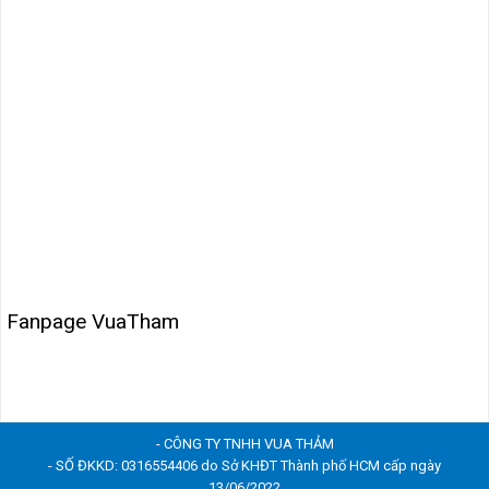
Fanpage VuaTham
- CÔNG TY TNHH VUA THẢM
- SỐ ĐKKD: 0316554406 do Sở KHĐT Thành phố HCM cấp ngày
13/06/2022