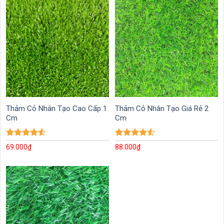
Thảm Cỏ Nhân Tạo Cao Cấp 1
Thảm Cỏ Nhân Tạo Giá Rẻ 2
Cm
Cm
Được xếp
Được xếp
69.000
₫
88.000
₫
hạng
4.50
hạng
4.52
5 sao
5 sao