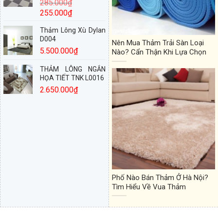
285.000
₫
255.000
₫
Thảm Lông Xù Dylan
D004
Nên Mua Thảm Trải Sàn Loại
5.500.000
₫
Nào? Cẩn Thận Khi Lựa Chọn
THẢM LÔNG NGẮN
HỌA TIẾT TNK L0016
2.650.000
₫
Phố Nào Bán Thảm Ở Hà Nội?
Tìm Hiểu Về Vua Thảm