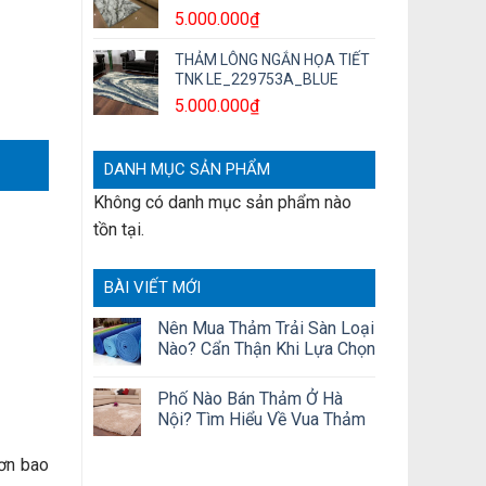
5.000.000
₫
THẢM LÔNG NGẮN HỌA TIẾT
TNK LE_229753A_BLUE
5.000.000
₫
DANH MỤC SẢN PHẨM
Không có danh mục sản phẩm nào
tồn tại.
BÀI VIẾT MỚI
Nên Mua Thảm Trải Sàn Loại
Nào? Cẩn Thận Khi Lựa Chọn
Phố Nào Bán Thảm Ở Hà
Nội? Tìm Hiểu Về Vua Thảm
hơn bao