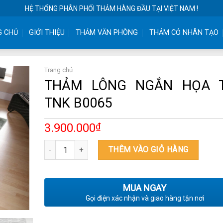
HỆ THỐNG PHÂN PHỐI THẢM HÀNG ĐẦU TẠI VIỆT NAM !
G CHỦ
GIỚI THIỆU
THẢM VĂN PHÒNG
THẢM CỎ NHÂN TẠO
Trang chủ
THẢM LÔNG NGẮN HỌA T
TNK B0065
3.900.000
₫
THẢM LÔNG NGẮN HỌA TIẾT TNK B0065 số lượng
THÊM VÀO GIỎ HÀNG
MUA NGAY
Gọi điện xác nhận và giao hàng tận nơi