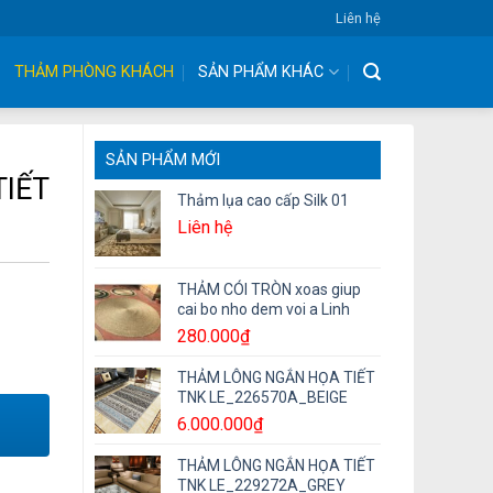
Liên hệ
THẢM PHÒNG KHÁCH
SẢN PHẨM KHÁC
SẢN PHẨM MỚI
IẾT
Thảm lụa cao cấp Silk 01
Liên hệ
THẢM CÓI TRÒN xoas giup
cai bo nho dem voi a Linh
280.000
₫
THẢM LÔNG NGẮN HỌA TIẾT
TNK LE_226570A_BEIGE
6.000.000
₫
THẢM LÔNG NGẮN HỌA TIẾT
TNK LE_229272A_GREY