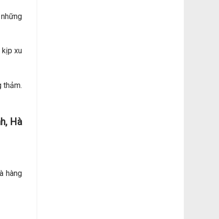
 những
 kịp xu
g thảm.
nh, Hà
hà hàng