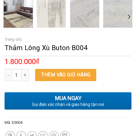
Trang chủ
Thảm Lông Xù Buton B004
1.800.000
₫
Thảm Lông Xù Buton B004 số lượng
THÊM VÀO GIỎ HÀNG
MUA NGAY
Gọi điện xác nhận và giao hàng tận nơi
Mã:
E0004