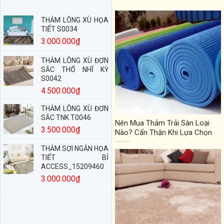
THẢM LÔNG XÙ HỌA
TIẾT S0034
3.000.000
₫
THẢM LÔNG XÙ ĐƠN
SẮC THỔ NHĨ KỲ
S0042
4.500.000
₫
THẢM LÔNG XÙ ĐƠN
SẮC TNK T0046
Nên Mua Thảm Trải Sàn Loại
3.500.000
₫
Nào? Cẩn Thận Khi Lựa Chọn
THẢM SỢI NGẮN HỌA
TIẾT BỈ
ACCESS_15209460
3.000.000
₫