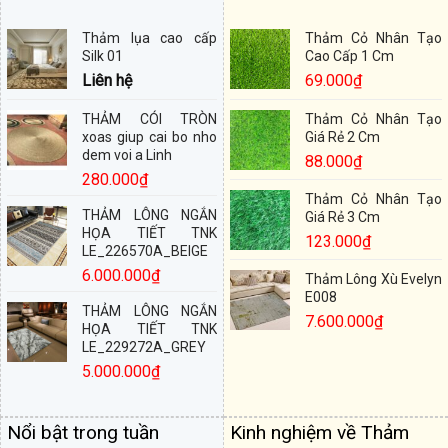
Thảm lụa cao cấp
Thảm Cỏ Nhân Tạo
Silk 01
Cao Cấp 1 Cm
Liên hệ
69.000
₫
THẢM CÓI TRÒN
Thảm Cỏ Nhân Tạo
xoas giup cai bo nho
Giá Rẻ 2 Cm
dem voi a Linh
88.000
₫
280.000
₫
Thảm Cỏ Nhân Tạo
THẢM LÔNG NGẮN
Giá Rẻ 3 Cm
HỌA TIẾT TNK
123.000
₫
LE_226570A_BEIGE
6.000.000
₫
Thảm Lông Xù Evelyn
E008
THẢM LÔNG NGẮN
7.600.000
₫
HỌA TIẾT TNK
LE_229272A_GREY
5.000.000
₫
Nổi bật trong tuần
Kinh nghiệm về Thảm