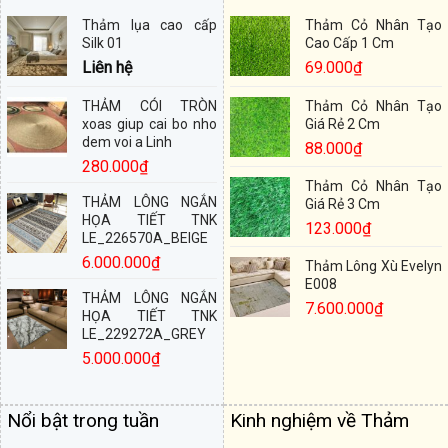
Thảm lụa cao cấp
Thảm Cỏ Nhân Tạo
Silk 01
Cao Cấp 1 Cm
Liên hệ
69.000
₫
THẢM CÓI TRÒN
Thảm Cỏ Nhân Tạo
xoas giup cai bo nho
Giá Rẻ 2 Cm
dem voi a Linh
88.000
₫
280.000
₫
Thảm Cỏ Nhân Tạo
THẢM LÔNG NGẮN
Giá Rẻ 3 Cm
HỌA TIẾT TNK
123.000
₫
LE_226570A_BEIGE
6.000.000
₫
Thảm Lông Xù Evelyn
E008
THẢM LÔNG NGẮN
7.600.000
₫
HỌA TIẾT TNK
LE_229272A_GREY
5.000.000
₫
Nổi bật trong tuần
Kinh nghiệm về Thảm