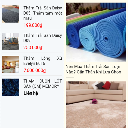
Thảm Trải Sàn Daisy
D05: Thảm tấm một
màu
199.000
₫
Thảm Trải Sàn Daisy
D09
250.000
₫
Thảm Lông Xù
Evelyn E016
Nên Mua Thảm Trải Sàn Loại
7.600.000
₫
Nào? Cẩn Thận Khi Lựa Chọn
THẢM CUỘN LÓT
SÀN (QM) MEMORY
Liên hệ