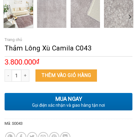
Trang chủ
Thảm Lông Xù Camila C043
3.800.000
₫
Thảm Lông Xù Camila C043 số lượng
THÊM VÀO GIỎ HÀNG
MUA NGAY
Gọi điện xác nhận và giao hàng tận nơi
Mã:
S0043