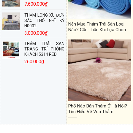
7.600.000
₫
THẢM LÔNG XÙ ĐƠN
SẮC THỔ NHĨ KỲ
Nên Mua Thảm Trải Sàn Loại
N0002
Nào? Cẩn Thận Khi Lựa Chọn
3.000.000
₫
THẢM TRẢI SÀN
TRANG TRÍ PHÒNG
KHÁCH 5314 RED
260.000
₫
Phố Nào Bán Thảm Ở Hà Nội?
Tìm Hiểu Về Vua Thảm