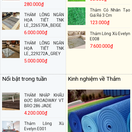
280.000
₫
Thảm Cỏ Nhân Tạo
THẢM LÔNG NGẮN
Giá Rẻ 3 Cm
HỌA TIẾT TNK
123.000
₫
LE_226570A_BEIGE
6.000.000
₫
Thảm Lông Xù Evelyn
E008
THẢM LÔNG NGẮN
7.600.000
₫
HỌA TIẾT TNK
LE_229272A_GREY
5.000.000
₫
Nổi bật trong tuần
Kinh nghiệm về Thảm
THẢM NHẬP KHẨU
ĐỨC BROADWAY VT
BRO 286 JADE
4.200.000
₫
Thảm Lông Xù
Evelyn E001