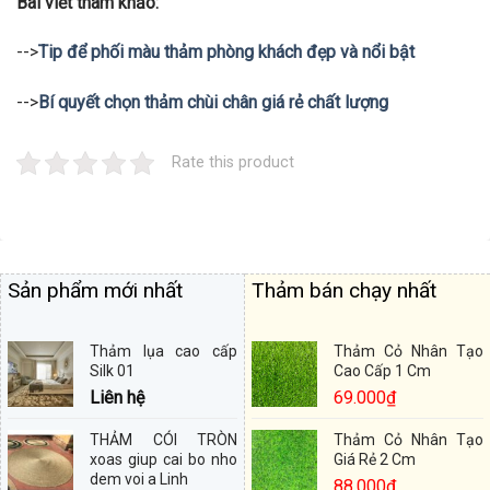
Bài viết tham khảo:
-->
Tip để phối màu thảm phòng khách đẹp và nổi bật
-->
Bí quyết chọn thảm chùi chân giá rẻ chất lượng
Rate this product
Sản phẩm mới nhất
Thảm bán chạy nhất
Thảm lụa cao cấp
Thảm Cỏ Nhân Tạo
Silk 01
Cao Cấp 1 Cm
Liên hệ
69.000
₫
THẢM CÓI TRÒN
Thảm Cỏ Nhân Tạo
xoas giup cai bo nho
Giá Rẻ 2 Cm
dem voi a Linh
88.000
₫