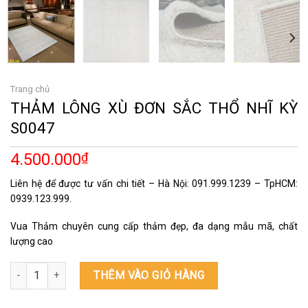
Trang chủ
THẢM LÔNG XÙ ĐƠN SẮC THỔ NHĨ KỲ
S0047
4.500.000
₫
Liên hệ để được tư vấn chi tiết – Hà Nội: 091.999.1239 – TpHCM:
0939.123.999.
Vua Thảm chuyên cung cấp thảm đẹp, đa dạng mẫu mã, chất
lượng cao
THẢM LÔNG XÙ ĐƠN SẮC THỔ NHĨ KỲ S0047 số lượng
THÊM VÀO GIỎ HÀNG