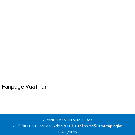
Fanpage VuaTham
- CÔNG TY TNHH VUA THẢM
- SỐ ĐKKD: 0316554406 do Sở KHĐT Thành phố HCM cấp ngày
13/06/2022