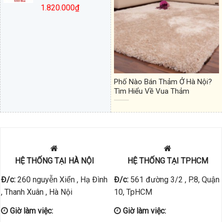
1.820.000
₫
Phố Nào Bán Thảm Ở Hà Nội?
Tìm Hiểu Về Vua Thảm
HỆ THỐNG TẠI HÀ NỘI
HỆ THỐNG TẠI TPHCM
Đ/c:
260 nguyễn Xiển , Hạ Đình
Đ/c:
561 đường 3/2 , P.8, Quận
, Thanh Xuân , Hà Nội
10, TpHCM
Giờ làm việc:
Giờ làm việc: