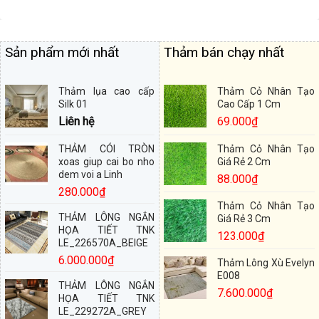
Sản phẩm mới nhất
Thảm bán chạy nhất
Thảm lụa cao cấp
Thảm Cỏ Nhân Tạo
Silk 01
Cao Cấp 1 Cm
Liên hệ
69.000
₫
THẢM CÓI TRÒN
Thảm Cỏ Nhân Tạo
xoas giup cai bo nho
Giá Rẻ 2 Cm
dem voi a Linh
88.000
₫
280.000
₫
Thảm Cỏ Nhân Tạo
THẢM LÔNG NGẮN
Giá Rẻ 3 Cm
HỌA TIẾT TNK
123.000
₫
LE_226570A_BEIGE
6.000.000
₫
Thảm Lông Xù Evelyn
E008
THẢM LÔNG NGẮN
7.600.000
₫
HỌA TIẾT TNK
LE_229272A_GREY