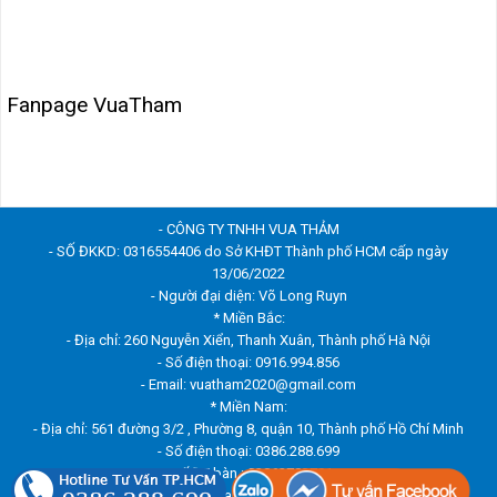
Fanpage VuaTham
- CÔNG TY TNHH VUA THẢM
- SỐ ĐKKD: 0316554406 do Sở KHĐT Thành phố HCM cấp ngày
13/06/2022
- Người đại diện: Võ Long Ruyn
* Miền Bắc:
- Địa chỉ: 260 Nguyễn Xiển, Thanh Xuân, Thành phố Hà Nội
- Số điện thoại: 0916.994.856
- Email: vuatham2020@gmail.com
* Miền Nam:
- Địa chỉ: 561 đường 3/2 , Phường 8, quận 10, Thành phố Hồ Chí Minh
- Số điện thoại: 0386.288.699
- Số ĐT bàn : 02862703791
- Email: vuatham2020@gmail.com