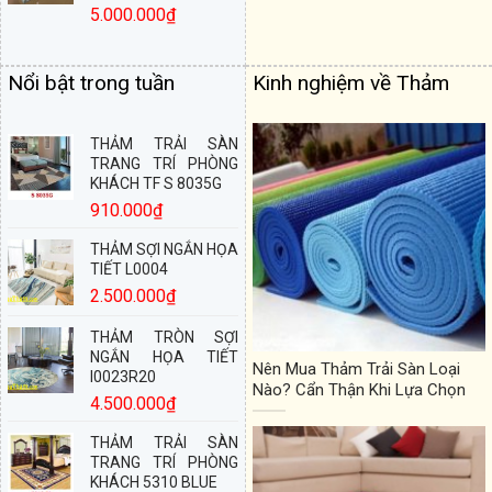
5.000.000
₫
Nổi bật trong tuần
Kinh nghiệm về Thảm
THẢM TRẢI SÀN
TRANG TRÍ PHÒNG
KHÁCH TF S 8035G
910.000
₫
THẢM SỢI NGẮN HỌA
TIẾT L0004
2.500.000
₫
THẢM TRÒN SỢI
NGẮN HỌA TIẾT
Nên Mua Thảm Trải Sàn Loại
I0023R20
Nào? Cẩn Thận Khi Lựa Chọn
4.500.000
₫
THẢM TRẢI SÀN
TRANG TRÍ PHÒNG
KHÁCH 5310 BLUE