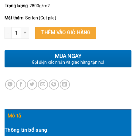
Trọng lượng
: 2800g/m2
Mặt thảm
: Sợi len (Cut pile)
THẢM TRẢI SÀN TRANG TRÍ PHÒNG KHÁCH TF S 8040G số lượng
THÊM VÀO GIỎ HÀNG
MUA NGAY
Gọi điện xác nhận và giao hàng tận nơi
Mô tả
Thông tin bổ sung